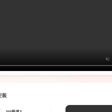
安装
360极速X